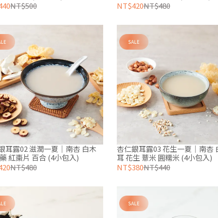
440
NT$500
NT$420
NT$480
銀耳露02 滋潤一夏｜南杏 白木
杏仁銀耳露03 花生一夏｜南杏 
藥 紅棗片 百合 (4小包入)
耳 花生 薏米 圓糯米 (4小包入)
420
NT$480
NT$380
NT$440