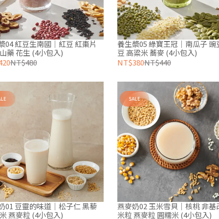
漿04 紅豆生南國｜紅豆 紅棗片
養生漿05 綠寶王冠｜南瓜子 豌
山藥 花生 (4小包入)
豆 高粱米 蕎麥 (4小包入)
420
NT$480
NT$380
NT$440
奶01 豆靈的味道｜松子仁 黑藜
燕麥奶02 玉米雪貝｜核桃 非基
米 燕麥粒 (4小包入)
米粒 燕麥粒 圓糯米 (4小包入)