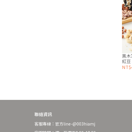
黑木
紅豆 
包入
NT$
聯絡資訊
客服專線：官方line-@003hiamj