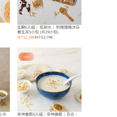
生酮6入組｜ 低碳水｜ 附贈隨機沐朵
養生茶5小包 (共29小包)
NT$2,380
NT$2,740
2 米
安神養眠6入組｜安神養眠｜百合、