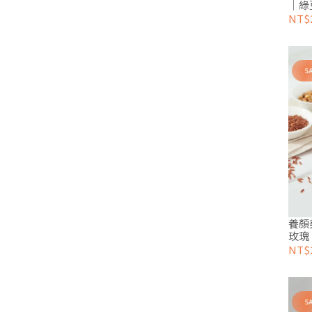
｜綠
NT$2
養顏
玫瑰
NT$2