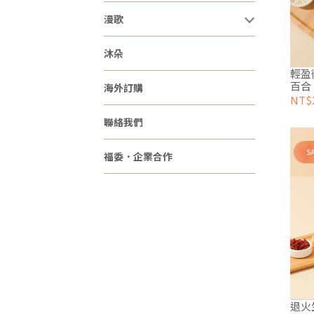
漫歌
沐朵
輕盈
百合
海外訂購
NT$2
聯絡我們
福委．企業合作
退火