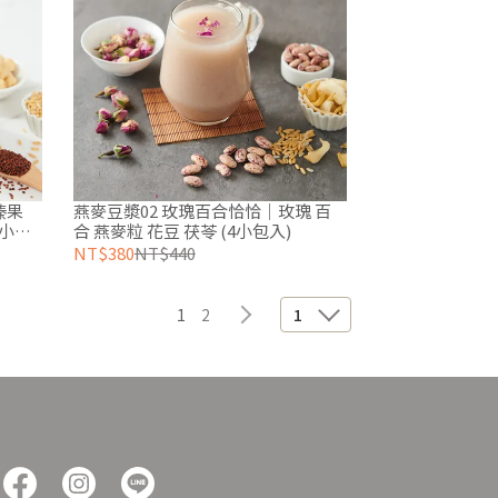
榛果
燕麥豆漿02 玫瑰百合恰恰｜玫瑰 百
4小包
合 燕麥粒 花豆 茯苓 (4小包入)
NT$380
NT$440
1
2
1