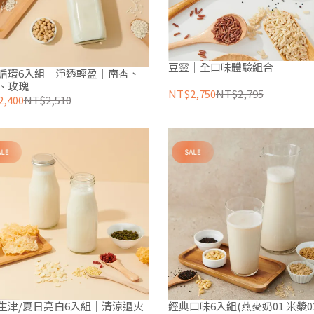
豆靈｜全口味體驗組合
循環6入組｜淨透輕盈｜南杏、
、玫瑰
NT$2,750
NT$2,795
,400
NT$2,510
生津/夏日亮白6入組｜清涼退火
經典口味6入組(燕麥奶01 米漿0