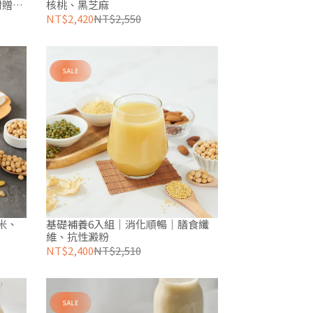
 附贈隨
核桃、黑芝麻
NT$2,420
NT$2,550
米、
基礎補養6入組｜消化順暢｜膳食纖
維、抗性澱粉
NT$2,400
NT$2,510