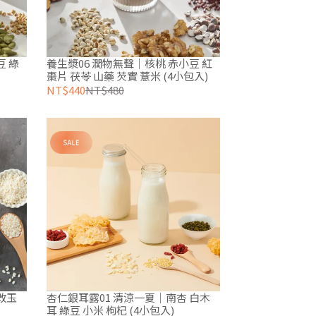
豆 綠
養生漿06 潤物無聲｜核桃 赤小豆 紅
棗片 茯苓 山藥 芡實 薏米 (4小包入)
NT$440
NT$480
改玉
杏仁銀耳露01 清涼一夏｜南杏 白木
耳 綠豆 小米 枸杞 (4小包入)