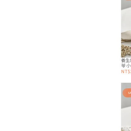
養生
苓 小
NT$