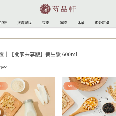
品軒
煲湯課程
豆靈
漫歌
沐朵
海外訂購
靈｜【闔家共享版】養生漿 600ml
排序