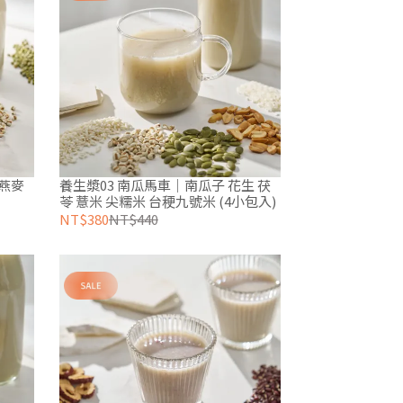
 燕麥
養生漿03 南瓜馬車｜南瓜子 花生 茯
苓 薏米 尖糯米 台稉九號米 (4小包入)
NT$380
NT$440