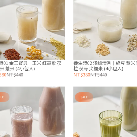
漿01 金玉寶貝｜玉米 紅高粱 茯
養生漿02 淺綠清香｜綠豆 薏米
米 薏米 (4小包入)
粒 茯苓 尖糯米 (4小包入)
380
NT$440
NT$380
NT$440