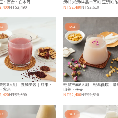
豆、百合、白木耳
漿03 米漿04 黑木耳01 豆漿01
機養生原片花草茶1包)
,400
NT$2,490
NT$2,480
NT$2,610
美容6入組｜養顏美容｜紅棗、
輕濕推薦6入組｜輕濕循環｜薏
、紫米
山藥、茯苓
,420
NT$2,590
NT$2,400
NT$2,510