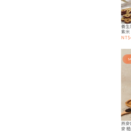
養生
紫米 
NT$
燕麥
麥 糙