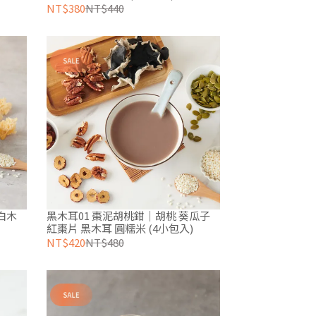
NT$380
NT$440
白木
黑木耳01 棗泥胡桃鉗｜胡桃 葵瓜子
紅棗片 黑木耳 圓糯米 (4小包入)
NT$420
NT$480