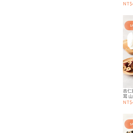
NT$
杏仁
耳 山
NT$