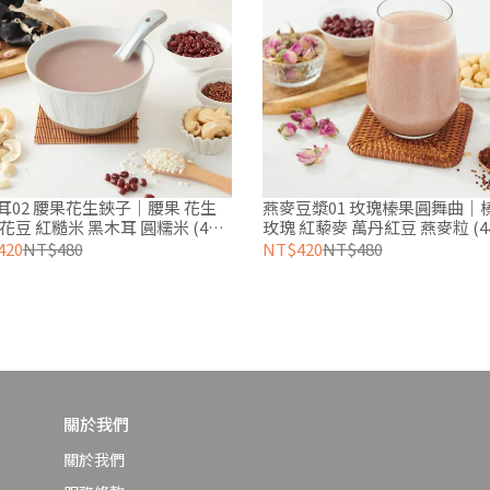
耳02 腰果花生鋏子｜腰果 花生
燕麥豆漿01 玫瑰榛果圓舞曲｜
花豆 紅糙米 黑木耳 圓糯米 (4小
玫瑰 紅藜麥 萬丹紅豆 燕麥粒 (
)
入)
420
NT$480
NT$420
NT$480
關於我們
關於我們