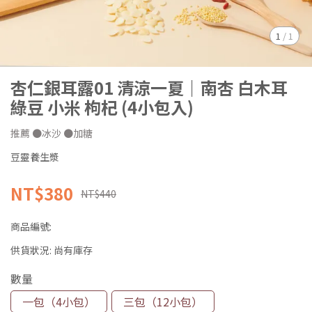
1
/
1
杏仁銀耳露01 清涼一夏｜南杏 白木耳
綠豆 小米 枸杞 (4小包入)
推薦 ●冰沙 ●加糖
豆靈養生漿
NT$380
NT$440
商品編號:
供貨狀況:
尚有庫存
數量
一包（4小包）
三包（12小包）