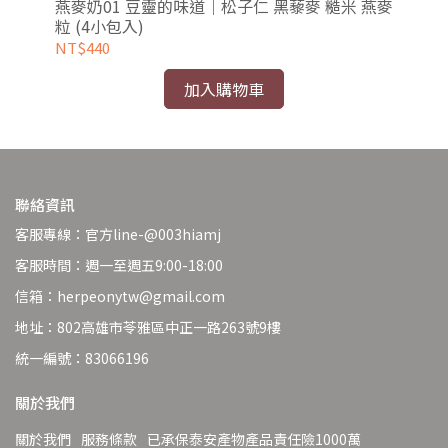
薏米
燕麥奶01 豆靈的味道｜松子仁 黑藜麥 糙米 燕麥
燕
粒 (4小包入)
圓糯
NT$440
NT
加入購物車
聯絡資訊
客服專線：官方line-@003hiamj
客服時間：週一至週五9:00-18:00
信箱：herpeonytw@gmail.com
地址：802高雄市苓雅區中正一路263號9樓
統一編號：83066196
關於我們
關於我們
服務條款
已承保泰安產物產品責任險1000萬