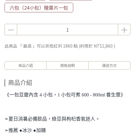
六包（24小包）贈棗片一包
此商品 「 最高 」可以折抵紅利
1860
點 (約等於
NT$1,860
)
商品介紹
規格說明
運送方式
商品介紹
《一包豆靈內含 4
小包，1 小包可煮 600 - 800ml 養生漿》
➣夏日消暑必備飲品，綠豆與枸杞香氣迷人。
➣推薦 ●冰沙 ●
加糖 