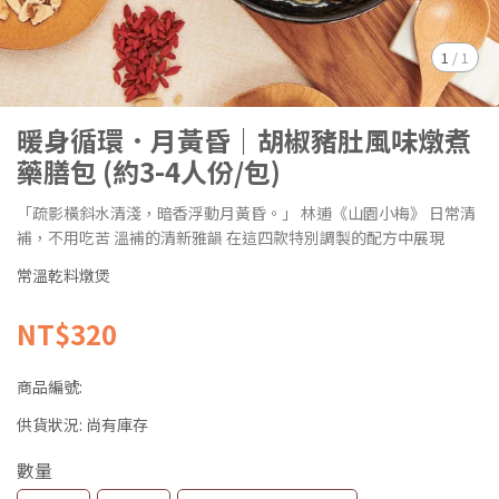
1
/
1
暖身循環．月黃昏｜胡椒豬肚風味燉煮
藥膳包 (約3-4人份/包)
「疏影橫斜水清淺，暗香浮動月黃昏。」 林逋《山園小梅》 日常清
補，不用吃苦 溫補的清新雅韻 在這四款特別調製的配方中展現
常溫乾料燉煲
NT$320
商品編號:
供貨狀況:
尚有庫存
數量