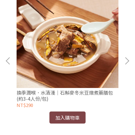
換季潤喉．水清淺｜石斛麥冬米豆燉煮藥膳包
強
(約3-4人份/包)
(約
NT$290
NT
加入購物車