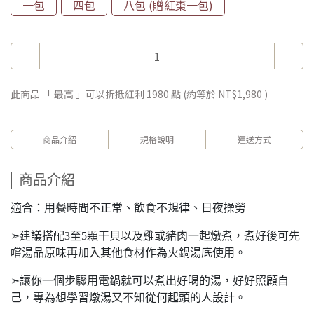
一包
四包
八包 (贈紅棗一包)
此商品 「 最高 」可以折抵紅利
1980
點 (約等於
NT$1,980
)
商品介紹
規格說明
運送方式
商品介紹
適合：用餐時間不正常、飲食不規律、日夜操勞
➣建議搭配3至5顆干貝以及雞或豬肉一起燉煮，煮好後可先
嚐湯品原味再加入其他食材作為火鍋湯底使用。
➣讓你一個步驟用電鍋就可以煮出好喝的湯，好好照顧自
己，專為想學習燉湯又不知從何起頭的人設計。