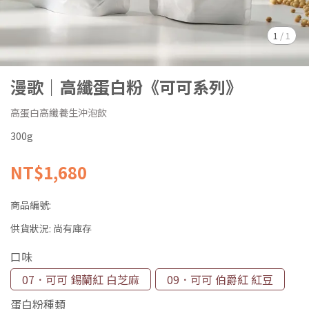
1
/
1
漫歌｜高纖蛋白粉《可可系列》
高蛋白高纖養生沖泡飲
300g
NT$1,680
商品編號:
供貨狀況:
尚有庫存
口味
07．可可 錫蘭紅 白芝麻
09．可可 伯爵紅 紅豆
蛋白粉種類