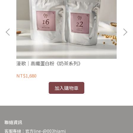
漫歌｜高纖蛋白粉《奶茶系列》
漫
NT$1,680
NT
加入購物車
聯絡資訊
客服專線：官方line-@003hiamj