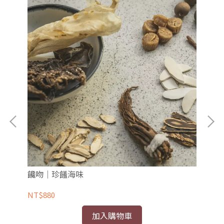
饞吻｜珍饈海味
江
NT$880
NT
加入購物車