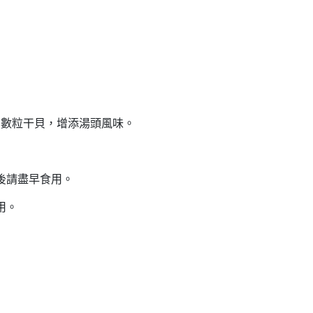
加數粒干貝，增添湯頭風味。
後請盡早食用。
用。