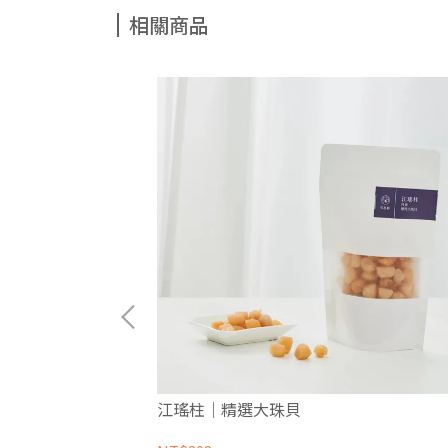
相關商品
江瑤柱｜精選大珠貝
粲金珠｜北海道產