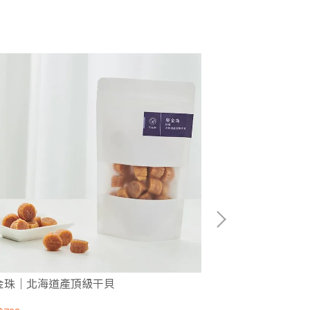
金珠｜北海道產頂級干貝
北鼎多功能雙層
頂級干貝60G一