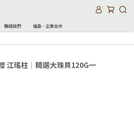
聯絡我們
福委．企業合作
贈 江瑤柱｜精選大珠貝120G一