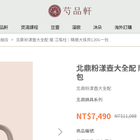
品軒
煲湯課程
豆靈
漫歌
沐朵
海外訂購
包組合
北鼎粉漾壺大全配 贈 江瑤柱｜精選大珠貝120G一包
北鼎粉漾壺大全配 
包
北鼎粉漾壺大全配
北鼎鍋具系列
NT$7,490
NT$11,088
商品編號: