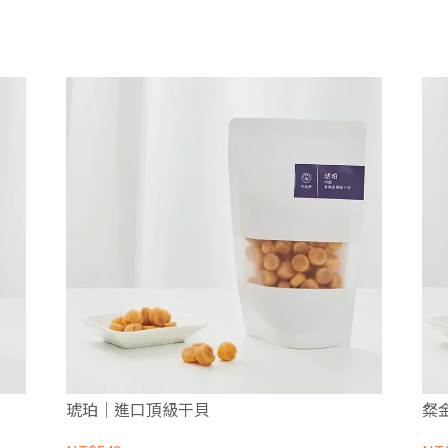
琥珀｜進口頂級干貝
粲