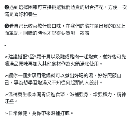
❷遇到選擇困難可直接挑選我們熱賣的組合搭配，方便一次
滿足喜好和養生
❸看自己比較喜歡什麼口味，在我們的隨訂單出貨的DM上
面筆記，回購的時候才記得要買哪一款唷
-
➣建議搭配3至5顆干貝以及雞或豬肉一起燉煮，煮好後可先
嚐湯品原味再加入其他食材作為火鍋湯底使用。
➣讓你一個步驟用電鍋就可以煮出好喝的湯，好好照顧自
己，專為想學習燉湯又不知從何起頭的人設計。
➣溫補養生根本開胃促進食慾，滋補強身、增強體力、精神
旺盛。
➣日常保健，為你帶來溫補打底。