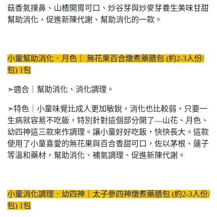
菇香氣撲鼻、山楂開胃可口、炒谷芽與炒麥芽養生美味甘甜
幫助消化，促進新陳代謝、幫助消化的一款。
小童幫助消化．月色｜ 無花果百合燉煮藥膳包 (約2-3人份/
包) 1包
➣適合｜幫助消化、消化調理。
➣特色｜小童味覺比成人更加敏銳，消化也比較弱，只要一
生病就容易不吃飯，特別針對這個部分開了—山花、月色、
幼四神這三款來作調理。讓小童好好吃飯，快快長大。這款
使用了小童喜愛的無花果與百合香甜可口，佐以茅根、蓮子
等溫和藥材，幫助消化、補氣調理、促進新陳代謝。
小童消化調理．幼四神｜太子參四神燉煮藥膳包 (約2-3人份/
包) 1包