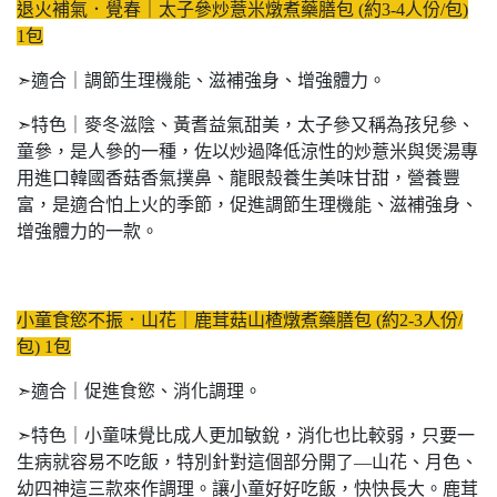
退火補氣．覺春｜太子參炒薏米燉煮藥膳包 (約3-4人份/包)
1包
➣適合｜調節生理機能、滋補強身、增強體力。
➣特色｜麥冬滋陰、黃耆益氣甜美，太子參又稱為孩兒參、
童參，是人參的一種，佐以炒過降低涼性的炒薏米與煲湯專
用進口韓國香菇香氣撲鼻、龍眼殼養生美味甘甜，營養豐
富，是適合怕上火的季節，促進調節生理機能、滋補強身、
增強體力的一款。
小童食慾不振．山花｜鹿茸菇山楂燉煮藥膳包 (約2-3人份/
包) 1包
➣適合｜促進食慾、消化調理。
➣特色｜小童味覺比成人更加敏銳，消化也比較弱，只要一
生病就容易不吃飯，特別針對這個部分開了—山花、月色、
幼四神這三款來作調理。讓小童好好吃飯，快快長大。鹿茸