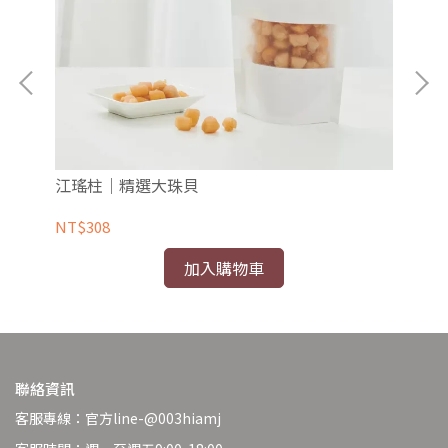
江瑤柱｜精選大珠貝
琥
產頂
NT$308
NT
加入購物車
聯絡資訊
客服專線：官方line-@003hiamj