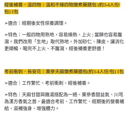
經後補養．溫四物｜溫和不燥四物燉煮藥膳包 (約3-4人份/
包) 1包
➣適合｜經期後女性保養調理。
➣特色｜一般四物用熟地，容易燥熱、上火 ; 當歸也容易腹
瀉。我們改用「生地」取代熟地，外加砂仁、陳皮，讓消化
更順暢，喝完不上火、不腹瀉，經後補養更舒適！
考前衝刺．長安花｜黨參天麻燉煮藥膳包(約3-4人份/包) 1包
➣適合｜工作繁忙、考前衝刺、經後補養。
➣特色｜天麻甘甜與雞湯搭配為一絕、黨參香甜益氣、川芎
為漢方香氣之首，最適合考前、工作繁忙、經期後的營養補
給、滋補強身、增強體力。