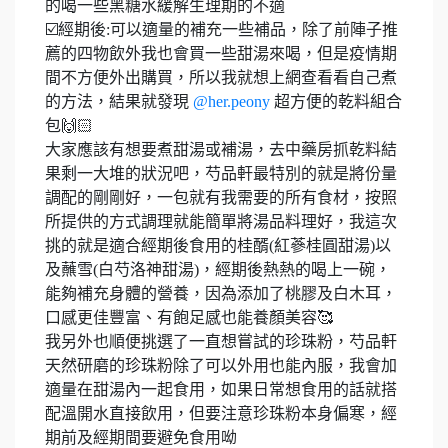
的喝一些黑糖水緩解生理期的不適
☑️經期後:可以適量的補充一些補品，除了前陣子推
薦的四物飲外我也會買一些甜湯來喝，但是疫情期
間不方便外出購買，所以我就想上網查看看自己煮
的方法，結果就發現
@her.peony
超方便的乾料組合
包🙌🏻
大家應該有想要煮甜湯或補湯，去中藥房抓乾料結
果剩一大堆的狀況吧，芍品軒最特別的就是將份量
調配的剛剛好，一包就有我需要的所有食材，按照
所提供的方式調理就能簡單將湯品料理好，我這次
挑的就是適合經期後食用的桂醑(紅蔘桂圓甜湯)以
及蘸雪(白芍洛神甜湯)，經期後熱熱的喝上一碗，
能夠補充身體的營養，因為添加了桃膠及白木耳，
口感更佳豐富、有飽足感也能養顏美容🥰
我另外也順便挑選了一直想嘗試的珍珠粉，芍品軒
天然研磨的珍珠粉除了可以外用也能內服，我會加
適量在甜湯內一起食用，如果日常想食用的話就搭
配溫開水直接飲用，但要注意珍珠粉本身偏寒，經
期前及經期間要避免食用呦