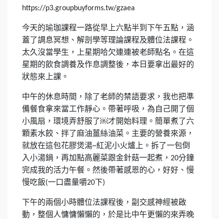
https://p3.groupbuyforms.tw/gzaea
今天的瑜珈課程一路從早上六點半到下午五點，涵
蓋了調息冥想、解剖學等理論課程及體位法課程。
太久沒當學生，上星期哈欠連連被老師點名。在這
星期的飲食調養及作息調整後，本日要拿出最好的
狀態來上課。
中午的休息時間，除了老師的禁語要求，我也把準
備餐食拿來當工作靜心。帶著呼吸，為自己開了個
小風扇，環境弄舒服了
才開始料理。簡單煮了六
￼
顆素水餃、拌了麻油薑絲油菜。主要的營養來源，
就放在這包花膠煲湯
紅泥小火爐上。拆了一包倒
~
入小湯鍋，再加點高麗菜跟金針菇一起煮，
分鐘
20
完成我的活力午餐。然後帶著感恩的心，好好、慢
慢吃飯
一口盡量嚼
下
(
20
)
下午的兩個小時體位法課程後，副交感神經被啟
動，整個人慵慵懶懶的，於是比中午更懶的來弄晚