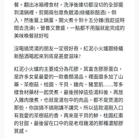
餐。翻出冰箱裡食材，洗淨後連切都沒切的全部擺
到湯鍋裡，剪開兩包章魚靚湯
綠蟻新醅酒
，倒
(
)
入，然後蓋上鍋蓋，開火煮十到十五分鐘
我趁這時
(
間去洗澡
，營養又豐盛，一點都不用腦就能完成的
)
美味晚餐就好啦
沒喝過煲湯的朋友一定很好奇，紅泥小火爐跟綠蟻
新醅酒喝起來到底是甚麼滋味
?
紅泥小火爐的主要成分為花膠，其富含膠原蛋白，
是許多女星最愛的一款養顏湯品。裡面還多加了山
藥、茶樹菇、桂圓、干貝、雞肉、豬里肌……等多
樣食材藥材一起煲煮，最後撈掉這些湯料後，再放
入雞肉燉煮，也就是湯包中的肉品，都不是煲湯的
那些，你說搞不搞剛講不講究。所以這款湯剛入口
有我愛的茶樹菇的香，再來是干貝的鮮、桂圓紅棗
的甘甜，最後留在口中的是老母雞湯的那種濃郁膠
質感。