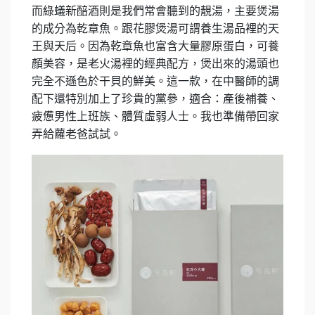
而綠蟻新醅酒則是我們常會聽到的靚湯，主要煲湯
的成分為乾章魚。跟花膠煲湯可謂養生湯品裡的天
王與天后。因為乾章魚也富含大量膠原蛋白，可養
顏美容，是老火湯裡的經典配方，煲出來的湯頭也
完全不遜色於干貝的
鮮美。這一款，在中醫師的調
配下還特別加上了珍貴的黨參，適合：產後補養、
疲憊男性上班族、體質虛弱人士。我也準備帶回家
弄給蘿老爸試試。