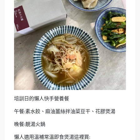
培訓日的懶人快手營養餐
午餐
素水餃、麻油薑絲拌油菜豆干、花膠煲湯
:
晚餐
靚湯火鍋
:
懶人適用溫補常溫即食煲湯這裡買
: