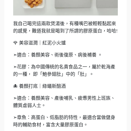
我自己喝完這兩款煲湯後，有種嘴巴被輕輕黏起來
的感覺，難道我就是喝到了所謂的膠原蛋白，哈哈
!
🌹
美容滋潤｜紅泥小火爐
➣
適合：養顏美容、術後復原、病後補養
。
➣
花膠：為中國傳統的名貴食品之一，屬於乾海產
的一種，
即「鮑參翅肚」中的「肚」。
🐙
養顏打底｜綠蟻新醅酒
➣
適合：養顏美容、產後哺乳、疲憊男性上班族、
體質虛弱人士。
➣
章魚：高蛋白、低脂肪的特性，最適合當做健身
時的輔助食材，富含大量膠原蛋白。